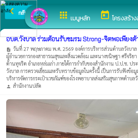
arrow_back_ios
ยินดีต้อน
กลับเมนูหลัก
apps
today
เมนูหลัก
โครงสร้าง
อบต.วังบาล ร่วมต้อนรับชมรม Strong-จิตพอเพียงต้
วันที่ 27 พฤษภาคม พ.ศ. 2569 องค์การบริหารส่วนตำบลวังบาล
description
ผู้อำนวยการกองสาธารณสุขและสิ่งแวดล้อม และนางขนิษฐา ศรีจริยา 
ต้านทุจริต อำเภอหล่มเก่า ภายใต้การกำกับของสำนักงาน ป.ป.ช. ปร
วังบาล การตรวจเยี่ยมและรับทราบข้อมูลในครั้งนี้ เป็นการรับฟังข้
บริหารจัดการกระเป๋าเวชภัณฑ์ของโรงพยาบาลส่งเสริมสุขภาพตำบลวัง
สำนักงานปลัด
person