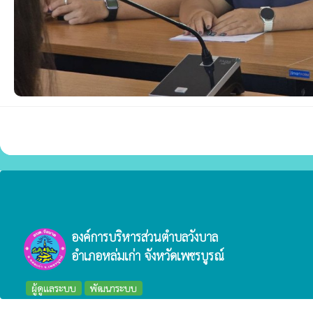
องค์การบริหารส่วนตำบลวังบาล
อำเภอหล่มเก่า จังหวัดเพชรบูรณ์
ผู้ดูแลระบบ
พัฒนาระบบ