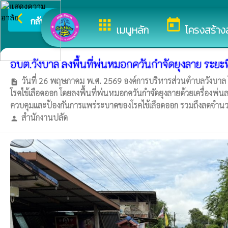
arrow_back_ios
ยินดีต้อนรั
กลับเมนูหลัก
apps
today
เมนูหลัก
โครงสร้าง
อบต.วังบาล ลงพื้นที่พ่นหมอกควันกำจัดยุงลาย ระยะที่
วันที่ 26 พฤษภาคม พ.ศ. 2569 องค์การบริหารส่วนตำบลวังบาล โ
description
โรคไข้เลือดออก โดยลงพื้นที่พ่นหมอกควันกำจัดยุงลายด้วยเครื่องพ่นละ
ควบคุมและป้องกันการแพร่ระบาดของโรคไข้เลือดออก รวมถึงลดจำน
สำนักงานปลัด
person