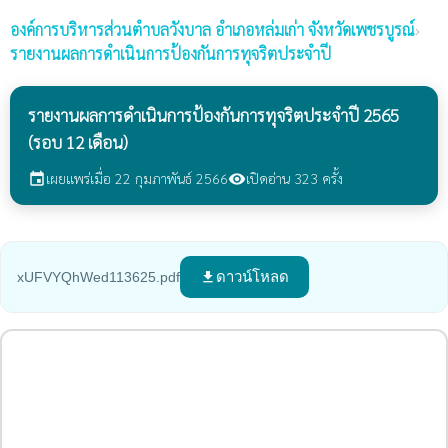
องค์การบริหารส่วนตำบลวังบาล
อำเภอหล่มเก่า จังหวัดเพชรบูรณ์
›
รายงานผลการดำเนินการป้องกันการทุจริตประจำปี
รายงานผลการดำเนินการป้องกันการทุจริตประจำปี 2565
(รอบ 12 เดือน)
เผยแพร่เมื่อ 22 กุมภาพันธ์ 2566
เปิดอ่าน 323 ครั้ง
event
visibility
ดาวน์โหลด
xUFVYQhWed113625.pdf
file_download