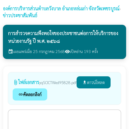
องค์การบริหารส่วนตำบลวังบาล
อำเภอหล่มเก่า จังหวัดเพชรบูรณ์
›
ข่าวประชาสัมพันธ์
การสํารวจความพึงพอใจของประชาชนต่อการให้บริการของ
หน่วยงานรัฐ ปี พ.ศ. ๒๕๖๘
เผยแพร่เมื่อ 25 กรกฎาคม 2568
เปิดอ่าน 193 ครั้ง
event
visibility
ไฟล์เอกสาร
attach_file
ดาวน์โหลด
yqSCICTWed95828.pdf
file_download
คัดลอกลิงก์
link