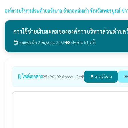
องค์การบริหารส่วนตำบลวังบาล
อำเภอหล่มเก่า จังหวัดเพชรบูรณ์
›
ข่า
การใช้จ่ายเงินสะสมขององค์การบริหารส่วนตำบ
เผยแพร่เมื่อ 2 มิถุนายน 2569
เปิดอ่าน 51 ครั้ง
event
visibility
ไฟล์เอกสาร
attach_file
ดาวน์โหลด
25690602_8opbmLK.pdf
file_download
link