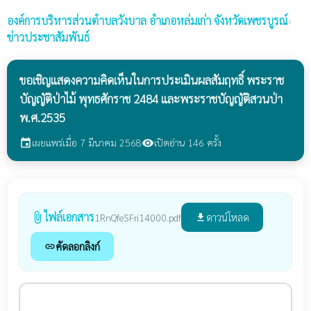
องค์การบริหารส่วนตำบลวังบาล
อำเภอหล่มเก่า จังหวัดเพชรบูรณ์
›
ข่าวประชาสัมพันธ์
ขอเชิญแสดงความคิดเห็นในการประเมินผลสัมฤทธิ์ พระราช
บัญญัติป่าไม้ พุทธศักราช 2484 และพระราชบัญญัติสวนป่า
พ.ศ.2535
เผยแพร่เมื่อ 7 มีนาคม 2568
เปิดอ่าน 146 ครั้ง
event
visibility
ไฟล์เอกสาร
attach_file
ดาวน์โหลด
1RnQfeSFri14000.pdf
file_download
คัดลอกลิงก์
link