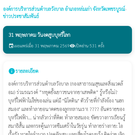
องค์การบริหารส่วนตำบลวังบาล
อำเภอหล่มเก่า จังหวัดเพชรบูรณ์
›
ข่าวประชาสัมพันธ์
31 พฤษภาคม วันงดสูบบุหรี่โลก
เผยแพร่เมื่อ 31 พฤษภาคม 2569
เปิดอ่าน 531 ครั้ง
event
visibility
info
รายละเอียด
องค์การบริหารส่วนตำบลวังบาล (กองสาธารณสุขและสิ่งเเวดล้
อม) ร่วมรณรงค์ “หยุดยั้งเยาวชนจากยาเสพติด” รู้หรือไม่?
บุหรี่ไฟฟ้าไม่ใช่ของเล่น แต่มี "นิโคติน" ตัวร้ายที่กำลังจ้อง "แฮก
สมอง" และทำลายอนาคตของลูกหลานเรา! ???? อันตรายของ
บุหรี่ไฟฟ้า... น่ากลัวกว่าที่คิด! ทำลายสมอง: ขัดขวางการเรียนรู้
สมาธิสั้น และกระตุ้นภาวะซึมเศร้าในวัยรุ่น ทำลายร่างกาย: ไอ
เรื้อรัง หายใจลำบาก ปอดอักเสบ และเสี่ยงโรคมะเร็ง ติดง่าย เลิก