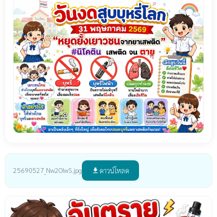
ดาวน์โหลด
25690527_Nw2OIwS.jpg
file_download