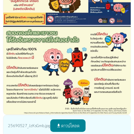
ดาวน์โหลด
25690527_JzKsGmb.jpg
file_download