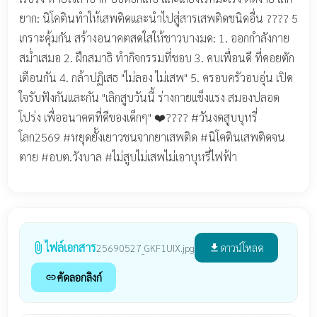
ยาก: นิโคตินทำให้เสพติดและนำไปสู่สารเสพติดชนิดอื่น ???? 5
เกราะคุ้มกัน สร้างอนาคตสดใสให้ชาวบางมด: 1. ออกกำลังกาย
สม่ำเสมอ 2. ฝึกสมาธิ ทำกิจกรรมที่ชอบ 3. คบเพื่อนดี ที่คอยตัก
เตือนกัน 4. กล้าปฏิเสธ "ไม่ลอง ไม่เสพ" 5. ครอบครัวอบอุ่น เปิด
ใจรับฟังกันและกัน "เลิกสูบวันนี้ ร่างกายแข็งแรง สมองปลอด
โปร่ง เพื่ออนาคตที่ดีของเด็กๆ" ❤️???? #วันงดสูบบุหรี่
โลก2569 #หยุดยั้งเยาวชนจากยาเสพติด #นิโคตินเสพติดจน
ตาย #อบต.วังบาล #ไม่สูบไม่เสพไม่เอาบุหรี่ไฟฟ้า
ไฟล์เอกสาร
attach_file
ดาวน์โหลด
25690527_GKF1UIX.jpg
file_download
คัดลอกลิงก์
link