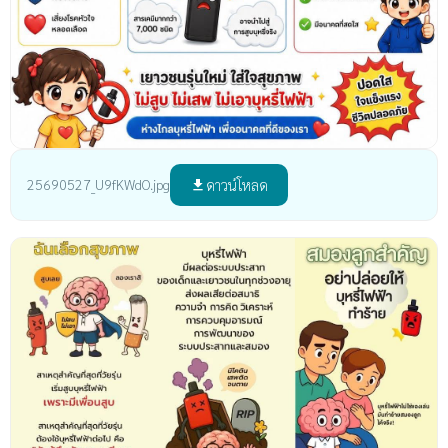
ดาวน์โหลด
25690527_U9fKWdO.jpg
file_download